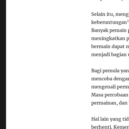
Selain itu, men
keberuntungan” 
Banyak pemain p
meningkatkan pe
bermain dapat m
menjadi bagian 
Bagi pemula yan
mencoba dengan 
mengenali perm
Masa percobaan 
permainan, dan 
Hal lain yang t
berhenti. Kemena