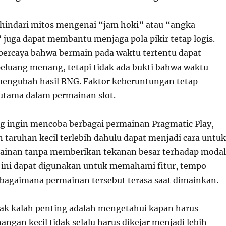
ghindari mitos mengenai “jam hoki” atau “angka
juga dapat membantu menjaga pola pikir tetap logis.
ercaya bahwa bermain pada waktu tertentu dapat
luang menang, tetapi tidak ada bukti bahwa waktu
engubah hasil RNG. Faktor keberuntungan tetap
utama dalam permainan slot.
g ingin mencoba berbagai permainan Pragmatic Play,
taruhan kecil terlebih dahulu dapat menjadi cara untuk
ainan tanpa memberikan tekanan besar terhadap modal
ini dapat digunakan untuk memahami fitur, tempo
bagaimana permainan tersebut terasa saat dimainkan.
idak kalah penting adalah mengetahui kapan harus
ngan kecil tidak selalu harus dikejar menjadi lebih