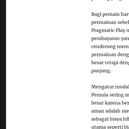
Bagi pemain bar
permainan sebel
Pragmatic Play me
pembayaran yang
cenderung membe
permainan denga
besar tetapi de
panjang.
Mengatur modal 
Pemula sering 
besar karena be
aman adalah me
sebagai biaya 
utama seperti b