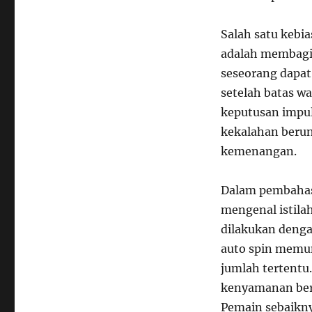
Salah satu kebi
adalah membagi 
seseorang dapat
setelah batas w
keputusan impul
kekalahan berun
kemenangan.
Dalam pembahas
mengenal istilah
dilakukan denga
auto spin memun
jumlah tertentu
kenyamanan ber
Pemain sebaikn