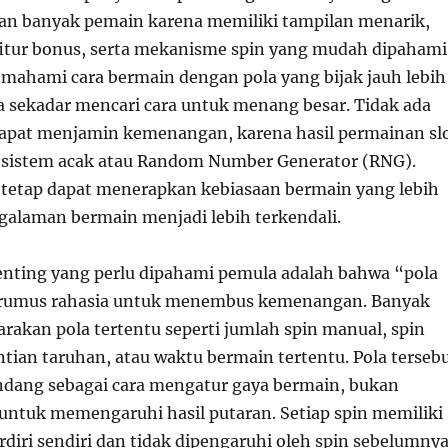
an banyak pemain karena memiliki tampilan menarik,
fitur bonus, serta mekanisme spin yang mudah dipahami
mahami cara bermain dengan pola yang bijak jauh lebih
a sekadar mencari cara untuk menang besar. Tidak ada
dapat menjamin kemenangan, karena hasil permainan sl
 sistem acak atau Random Number Generator (RNG).
tetap dapat menerapkan kebiasaan bermain yang lebih
ngalaman bermain menjadi lebih terkendali.
penting yang perlu dipahami pemula adalah bahwa “pola
 rumus rahasia untuk menembus kemenangan. Banyak
akan pola tertentu seperti jumlah spin manual, spin
tian taruhan, atau waktu bermain tertentu. Pola terseb
andang sebagai cara mengatur gaya bermain, bukan
untuk memengaruhi hasil putaran. Setiap spin memiliki
diri sendiri dan tidak dipengaruhi oleh spin sebelumnya