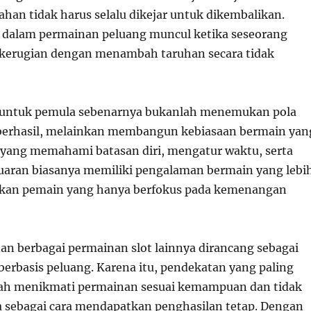
ahan tidak harus selalu dikejar untuk dikembalikan.
 dalam permainan peluang muncul ketika seseorang
 kerugian dengan menambah taruhan secara tidak
k untuk pemula sebenarnya bukanlah menemukan pola
 berhasil, melainkan membangun kebiasaan bermain yan
n yang memahami batasan diri, mengatur waktu, serta
aran biasanya memiliki pengalaman bermain yang lebi
gkan pemain yang hanya berfokus pada kemenangan
dan berbagai permainan slot lainnya dirancang sebagai
berbasis peluang. Karena itu, pendekatan yang paling
lah menikmati permainan sesuai kemampuan dan tidak
sebagai cara mendapatkan penghasilan tetap. Dengan