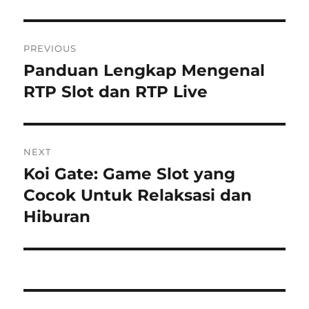
Post
PREVIOUS
navigation
Panduan Lengkap Mengenal
Previous
post:
RTP Slot dan RTP Live
NEXT
Koi Gate: Game Slot yang
Next
post:
Cocok Untuk Relaksasi dan
Hiburan