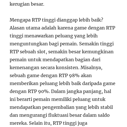
kerugian besar.
Mengapa RTP tinggi dianggap lebih baik?
Alasan utama adalah karena game dengan RTP
tinggi menawarkan peluang yang lebih
menguntungkan bagi pemain. Semakin tinggi
RTP sebuah slot, semakin besar kemungkinan
pemain untuk mendapatkan bagian dari
kemenangan secara konsisten. Misalnya,
sebuah game dengan RTP 98% akan
memberikan peluang lebih baik daripada game
dengan RTP 90%. Dalam jangka panjang, hal
ini berarti pemain memiliki peluang untuk
mendapatkan pengembalian yang lebih stabil
dan mengurangi fluktuasi besar dalam saldo
mereka. Selain itu, RTP tinggi juga