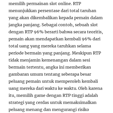
memilih permainan slot online. RTP
menunjukkan persentase dari total taruhan
yang akan dikembalikan kepada pemain dalam
jangka panjang. Sebagai contoh, sebuah slot
dengan RTP 96% berarti bahwa secara teoritis,
pemain akan mendapatkan kembali 96% dari
total uang yang mereka taruhkan selama
periode bermain yang panjang. Meskipun RTP
tidak menjamin kemenangan dalam sesi
bermain tertentu, angka ini memberikan
gambaran umum tentang seberapa besar
peluang pemain untuk memperoleh kembali
uang mereka dari waktu ke waktu. Oleh karena
itu, memilih game dengan RTP tinggi adalah
strategi yang cerdas untuk memaksimalkan
peluang menang dan mengurangi risiko