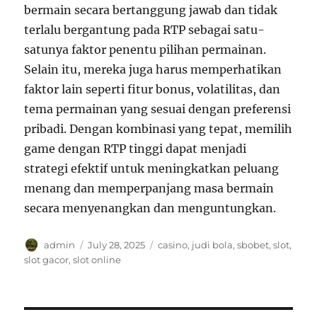
bermain secara bertanggung jawab dan tidak
terlalu bergantung pada RTP sebagai satu-
satunya faktor penentu pilihan permainan.
Selain itu, mereka juga harus memperhatikan
faktor lain seperti fitur bonus, volatilitas, dan
tema permainan yang sesuai dengan preferensi
pribadi. Dengan kombinasi yang tepat, memilih
game dengan RTP tinggi dapat menjadi
strategi efektif untuk meningkatkan peluang
menang dan memperpanjang masa bermain
secara menyenangkan dan menguntungkan.
Author
Posted
Tags
admin
July 28, 2025
casino
,
judi bola
,
sbobet
,
slot
,
on
slot gacor
,
slot online