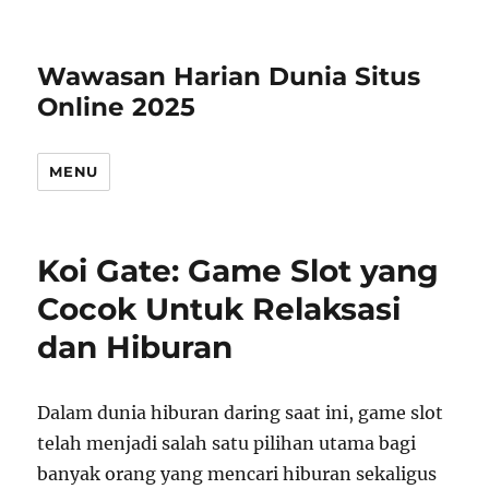
Wawasan Harian Dunia Situs
Online 2025
MENU
Koi Gate: Game Slot yang
Cocok Untuk Relaksasi
dan Hiburan
Dalam dunia hiburan daring saat ini, game slot
telah menjadi salah satu pilihan utama bagi
banyak orang yang mencari hiburan sekaligus