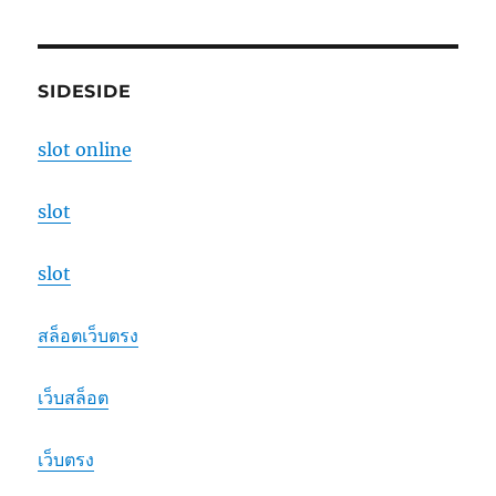
SIDESIDE
slot online
slot
slot
สล็อตเว็บตรง
เว็บสล็อต
เว็บตรง