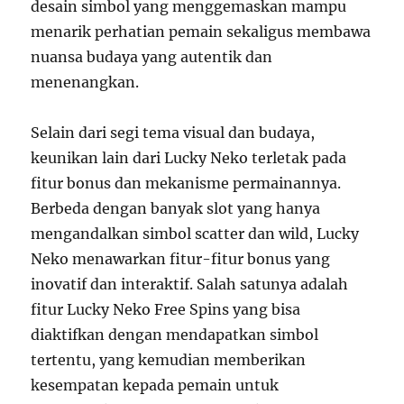
desain simbol yang menggemaskan mampu
menarik perhatian pemain sekaligus membawa
nuansa budaya yang autentik dan
menenangkan.
Selain dari segi tema visual dan budaya,
keunikan lain dari Lucky Neko terletak pada
fitur bonus dan mekanisme permainannya.
Berbeda dengan banyak slot yang hanya
mengandalkan simbol scatter dan wild, Lucky
Neko menawarkan fitur-fitur bonus yang
inovatif dan interaktif. Salah satunya adalah
fitur Lucky Neko Free Spins yang bisa
diaktifkan dengan mendapatkan simbol
tertentu, yang kemudian memberikan
kesempatan kepada pemain untuk