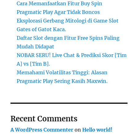
Cara Memanfaatkan Fitur Buy Spin
Pragmatic Play Agar Tidak Boncos
Eksplorasi Gerbang Mitologi di Game Slot
Gates of Gatot Kaca.
Daftar Slot dengan Fitur Free Spins Paling
Mudah Didapat
NOBAR SERU! Live Chat & Prediksi Skor [Tim
A] vs [Tim B].
Memahami Volatilitas Tinggi: Alasan
Pragmatic Play Sering Kasih Maxwin.
Recent Comments
A WordPress Commenter
on
Hello world!