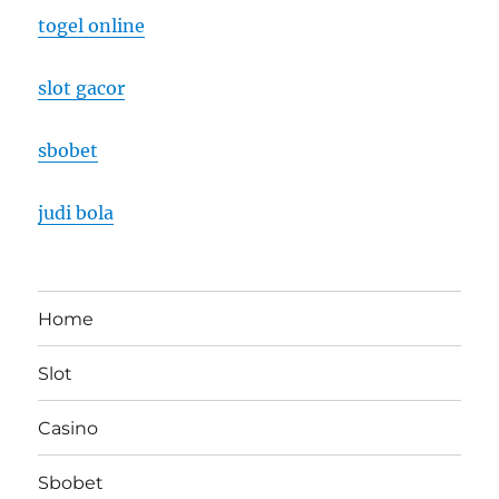
togel online
slot gacor
sbobet
judi bola
Home
Slot
Casino
Sbobet