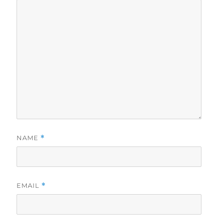
NAME
*
EMAIL
*