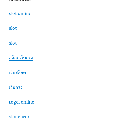
slot online
slot
slot
สล็อตเว็บตรง
เว็บสล็อต
เว็บตรง
togel online
slot gacor