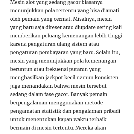
Mesin slot yang sedang gacor biasanya
menunjukkan pola tertentu yang bisa diamati
oleh pemain yang cermat. Misalnya, mesin
yang baru saja direset atau diupdate sering kali
memberikan peluang kemenangan lebih tinggi
karena pengaturan ulang sistem atau
pengaturan pembayaran yang baru. Selain itu,
mesin yang menunjukkan pola kemenangan
beruntun atau frekuensi putaran yang
menghasilkan jackpot kecil namun konsisten
juga menandakan bahwa mesin tersebut
sedang dalam fase gacor. Banyak pemain
berpengalaman menggunakan metode
pengamatan statistik dan pengalaman pribadi
untuk menentukan kapan waktu terbaik
bermain di mesin tertentu. Mereka akan