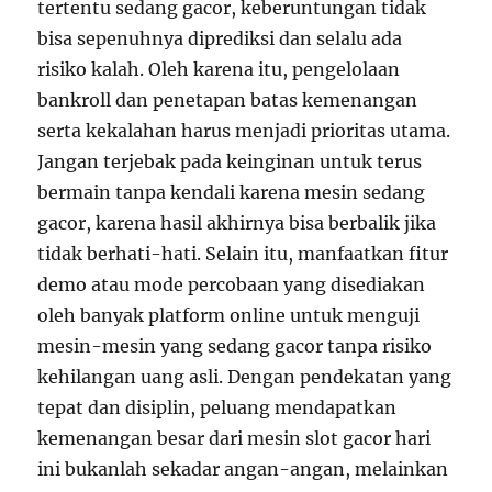
tertentu sedang gacor, keberuntungan tidak
bisa sepenuhnya diprediksi dan selalu ada
risiko kalah. Oleh karena itu, pengelolaan
bankroll dan penetapan batas kemenangan
serta kekalahan harus menjadi prioritas utama.
Jangan terjebak pada keinginan untuk terus
bermain tanpa kendali karena mesin sedang
gacor, karena hasil akhirnya bisa berbalik jika
tidak berhati-hati. Selain itu, manfaatkan fitur
demo atau mode percobaan yang disediakan
oleh banyak platform online untuk menguji
mesin-mesin yang sedang gacor tanpa risiko
kehilangan uang asli. Dengan pendekatan yang
tepat dan disiplin, peluang mendapatkan
kemenangan besar dari mesin slot gacor hari
ini bukanlah sekadar angan-angan, melainkan