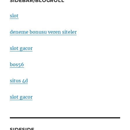
SIDEBAR/BLOGROLL
slot
deneme bonusu veren siteler
slot gacor
bos56
situs 4d
slot gacor
SIDESIDE