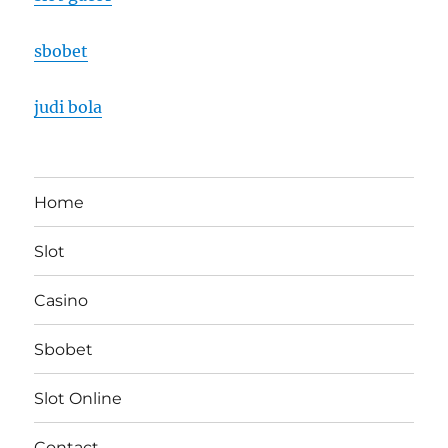
sbobet
judi bola
Home
Slot
Casino
Sbobet
Slot Online
Contact