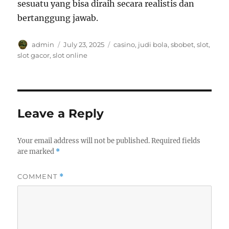
sesuatu yang bisa diraih secara realistis dan
bertanggung jawab.
Author
Posted
Tags
admin
July 23, 2025
casino
,
judi bola
,
sbobet
,
slot
,
on
slot gacor
,
slot online
Leave a Reply
Your email address will not be published.
Required fields
are marked
*
COMMENT
*