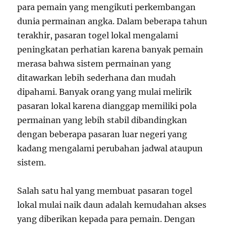
para pemain yang mengikuti perkembangan
dunia permainan angka. Dalam beberapa tahun
terakhir, pasaran togel lokal mengalami
peningkatan perhatian karena banyak pemain
merasa bahwa sistem permainan yang
ditawarkan lebih sederhana dan mudah
dipahami. Banyak orang yang mulai melirik
pasaran lokal karena dianggap memiliki pola
permainan yang lebih stabil dibandingkan
dengan beberapa pasaran luar negeri yang
kadang mengalami perubahan jadwal ataupun
sistem.
Salah satu hal yang membuat pasaran togel
lokal mulai naik daun adalah kemudahan akses
yang diberikan kepada para pemain. Dengan