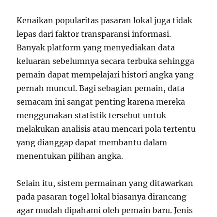
Kenaikan popularitas pasaran lokal juga tidak
lepas dari faktor transparansi informasi.
Banyak platform yang menyediakan data
keluaran sebelumnya secara terbuka sehingga
pemain dapat mempelajari histori angka yang
pernah muncul. Bagi sebagian pemain, data
semacam ini sangat penting karena mereka
menggunakan statistik tersebut untuk
melakukan analisis atau mencari pola tertentu
yang dianggap dapat membantu dalam
menentukan pilihan angka.
Selain itu, sistem permainan yang ditawarkan
pada pasaran togel lokal biasanya dirancang
agar mudah dipahami oleh pemain baru. Jenis