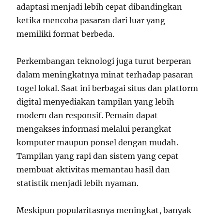
adaptasi menjadi lebih cepat dibandingkan
ketika mencoba pasaran dari luar yang
memiliki format berbeda.
Perkembangan teknologi juga turut berperan
dalam meningkatnya minat terhadap pasaran
togel lokal. Saat ini berbagai situs dan platform
digital menyediakan tampilan yang lebih
modern dan responsif. Pemain dapat
mengakses informasi melalui perangkat
komputer maupun ponsel dengan mudah.
Tampilan yang rapi dan sistem yang cepat
membuat aktivitas memantau hasil dan
statistik menjadi lebih nyaman.
Meskipun popularitasnya meningkat, banyak