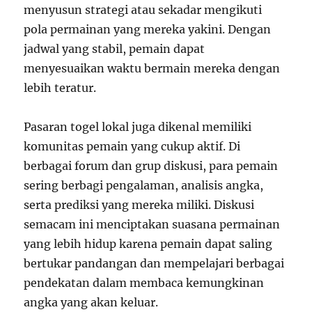
menyusun strategi atau sekadar mengikuti
pola permainan yang mereka yakini. Dengan
jadwal yang stabil, pemain dapat
menyesuaikan waktu bermain mereka dengan
lebih teratur.
Pasaran togel lokal juga dikenal memiliki
komunitas pemain yang cukup aktif. Di
berbagai forum dan grup diskusi, para pemain
sering berbagi pengalaman, analisis angka,
serta prediksi yang mereka miliki. Diskusi
semacam ini menciptakan suasana permainan
yang lebih hidup karena pemain dapat saling
bertukar pandangan dan mempelajari berbagai
pendekatan dalam membaca kemungkinan
angka yang akan keluar.