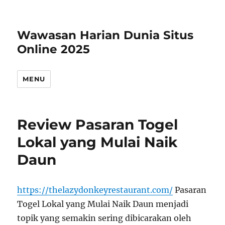
Wawasan Harian Dunia Situs
Online 2025
MENU
Review Pasaran Togel
Lokal yang Mulai Naik
Daun
https://thelazydonkeyrestaurant.com/
Pasaran
Togel Lokal yang Mulai Naik Daun menjadi
topik yang semakin sering dibicarakan oleh