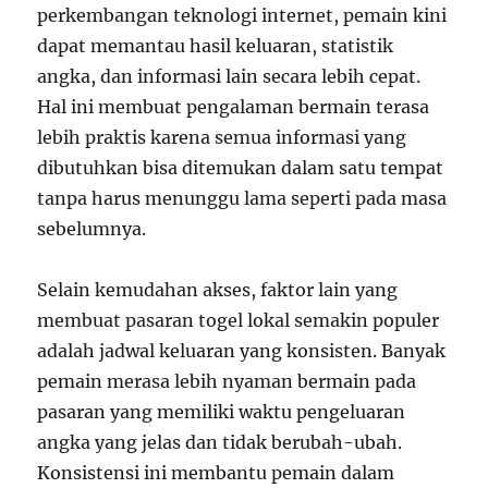
perkembangan teknologi internet, pemain kini
dapat memantau hasil keluaran, statistik
angka, dan informasi lain secara lebih cepat.
Hal ini membuat pengalaman bermain terasa
lebih praktis karena semua informasi yang
dibutuhkan bisa ditemukan dalam satu tempat
tanpa harus menunggu lama seperti pada masa
sebelumnya.
Selain kemudahan akses, faktor lain yang
membuat pasaran togel lokal semakin populer
adalah jadwal keluaran yang konsisten. Banyak
pemain merasa lebih nyaman bermain pada
pasaran yang memiliki waktu pengeluaran
angka yang jelas dan tidak berubah-ubah.
Konsistensi ini membantu pemain dalam