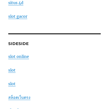
situs 4d
slot gacor
SIDESIDE
slot online
slot
slot
สล็อตเว็บตรง