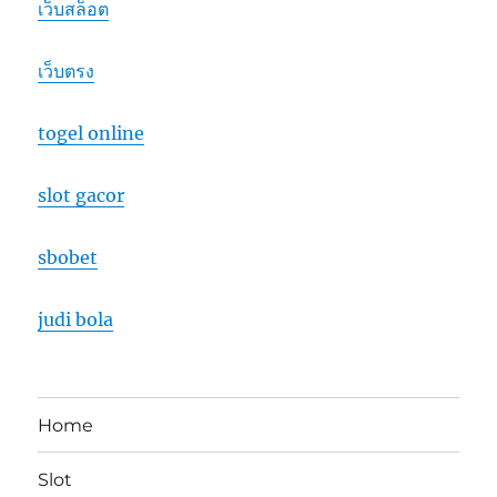
เว็บสล็อต
เว็บตรง
togel online
slot gacor
sbobet
judi bola
Home
Slot