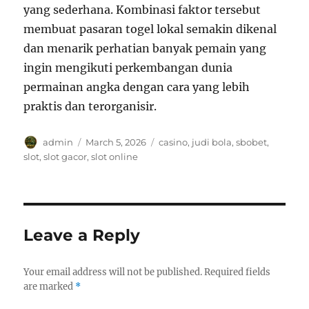
yang sederhana. Kombinasi faktor tersebut
membuat pasaran togel lokal semakin dikenal
dan menarik perhatian banyak pemain yang
ingin mengikuti perkembangan dunia
permainan angka dengan cara yang lebih
praktis dan terorganisir.
Author
Posted
Tags
admin
March 5, 2026
casino
,
judi bola
,
sbobet
,
on
slot
,
slot gacor
,
slot online
Leave a Reply
Your email address will not be published.
Required fields
are marked
*