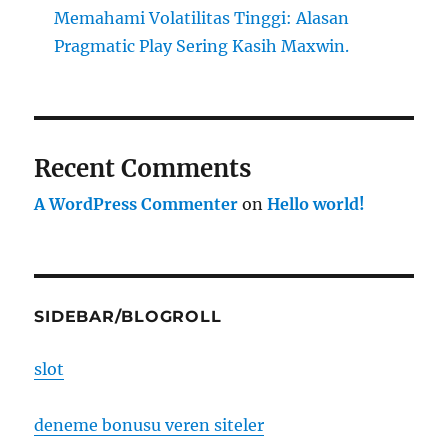
Memahami Volatilitas Tinggi: Alasan
Pragmatic Play Sering Kasih Maxwin.
Recent Comments
A WordPress Commenter
on
Hello world!
SIDEBAR/BLOGROLL
slot
deneme bonusu veren siteler