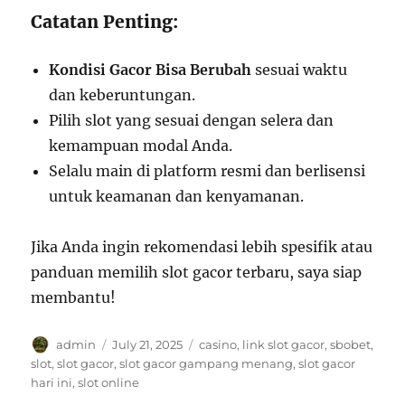
Catatan Penting:
Kondisi Gacor Bisa Berubah
sesuai waktu
dan keberuntungan.
Pilih slot yang sesuai dengan selera dan
kemampuan modal Anda.
Selalu main di platform resmi dan berlisensi
untuk keamanan dan kenyamanan.
Jika Anda ingin rekomendasi lebih spesifik atau
panduan memilih slot gacor terbaru, saya siap
membantu!
Author
Posted
Tags
admin
July 21, 2025
casino
,
link slot gacor
,
sbobet
,
on
slot
,
slot gacor
,
slot gacor gampang menang
,
slot gacor
hari ini
,
slot online