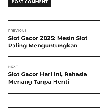
Post
PREVIOUS
navigation
Slot Gacor 2025: Mesin Slot
Previous
post:
Paling Menguntungkan
NEXT
Slot Gacor Hari Ini, Rahasia
Next
post:
Menang Tanpa Henti