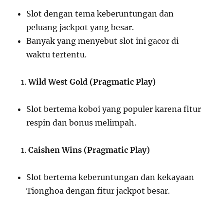
Slot dengan tema keberuntungan dan
peluang jackpot yang besar.
Banyak yang menyebut slot ini gacor di
waktu tertentu.
Wild West Gold (Pragmatic Play)
Slot bertema koboi yang populer karena fitur
respin dan bonus melimpah.
Caishen Wins (Pragmatic Play)
Slot bertema keberuntungan dan kekayaan
Tionghoa dengan fitur jackpot besar.