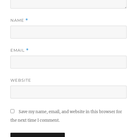
NAME
*
EMAIL
*
WEBSITE
Save my name, email, and website in this browser for
the next time I comment.