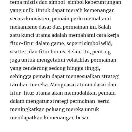
tema mistis dan simbol-simbol keberuntungan
yang unik. Untuk dapat meraih kemenangan
secara konsisten, pemain perlu memahami
mekanisme dasar dari permainan ini. Salah
satu kunci utama adalah memahami cara kerja
fitur-fitur dalam game, seperti simbol wild,
scatter, dan fitur bonus. Selain itu, penting
juga untuk mengetahui volatilitas permainan
yang cenderung sedang hingga tinggi,
sehingga pemain dapat menyesuaikan strategi
taruhan mereka. Menguasai aturan dasar dan
fitur-fitur utama akan memudahkan pemain
dalam mengatur strategi permainan, serta
meningkatkan peluang mereka untuk
mendapatkan kemenangan besar.