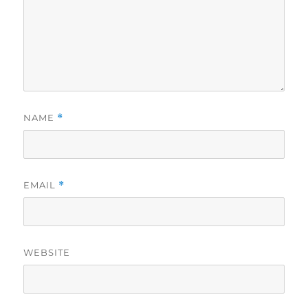
NAME
*
EMAIL
*
WEBSITE