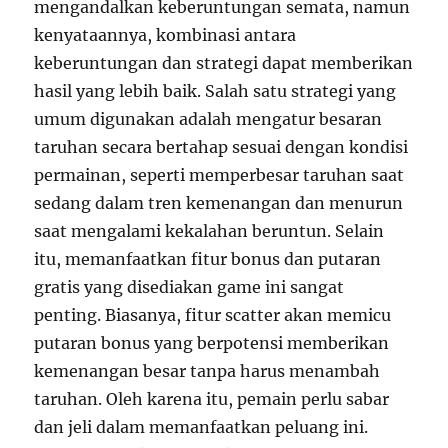
mengandalkan keberuntungan semata, namun
kenyataannya, kombinasi antara
keberuntungan dan strategi dapat memberikan
hasil yang lebih baik. Salah satu strategi yang
umum digunakan adalah mengatur besaran
taruhan secara bertahap sesuai dengan kondisi
permainan, seperti memperbesar taruhan saat
sedang dalam tren kemenangan dan menurun
saat mengalami kekalahan beruntun. Selain
itu, memanfaatkan fitur bonus dan putaran
gratis yang disediakan game ini sangat
penting. Biasanya, fitur scatter akan memicu
putaran bonus yang berpotensi memberikan
kemenangan besar tanpa harus menambah
taruhan. Oleh karena itu, pemain perlu sabar
dan jeli dalam memanfaatkan peluang ini.