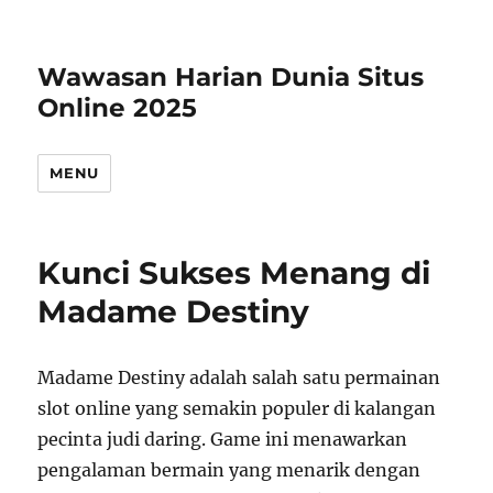
Wawasan Harian Dunia Situs
Online 2025
MENU
Kunci Sukses Menang di
Madame Destiny
Madame Destiny adalah salah satu permainan
slot online yang semakin populer di kalangan
pecinta judi daring. Game ini menawarkan
pengalaman bermain yang menarik dengan