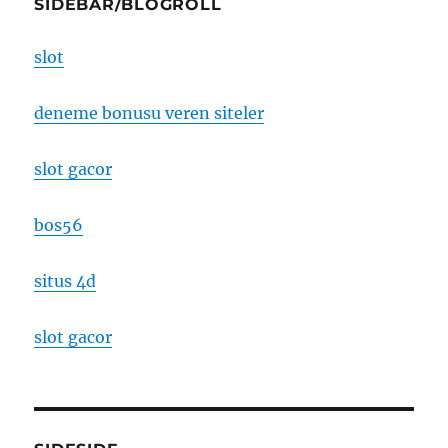
SIDEBAR/BLOGROLL
slot
deneme bonusu veren siteler
slot gacor
bos56
situs 4d
slot gacor