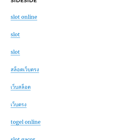
SIDESIDE
slot online
slot
slot
สล็อตเว็บตรง
เว็บสล็อต
เว็บตรง
togel online
slot gacor