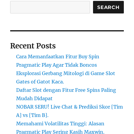
SEARCH
Recent Posts
Cara Memanfaatkan Fitur Buy Spin
Pragmatic Play Agar Tidak Boncos
Eksplorasi Gerbang Mitologi di Game Slot
Gates of Gatot Kaca.
Daftar Slot dengan Fitur Free Spins Paling
Mudah Didapat
NOBAR SERU! Live Chat & Prediksi Skor [Tim
A] vs [Tim B].
Memahami Volatilitas Tinggi: Alasan
Pragmatic Play Sering Kasih Maxwin.