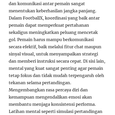
dan komunikasi antar pemain sangat
menentukan keberhasilan jangka panjang.
Dalam FootballX, koordinasi yang baik antar
pemain dapat memperkuat pertahanan
sekaligus meningkatkan peluang mencetak
gol. Pemain harus mampu berkomunikasi
secara efektif, baik melalui fitur chat maupun
sinyal visual, untuk menyampaikan strategi
dan memberi instruksi secara cepat. Di sisi lain,
mental yang kuat sangat penting agar pemain
tetap fokus dan tidak mudah terpengaruh oleh
tekanan selama pertandingan.
Mengembangkan rasa percaya diri dan
kemampuan mengendalikan emosi akan
membantu menjaga konsistensi performa.
Latihan mental seperti simulasi pertandingan