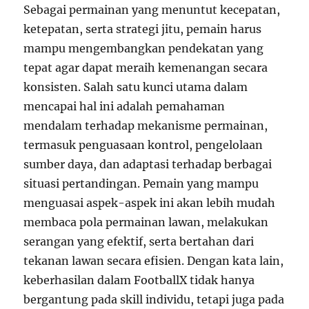
Sebagai permainan yang menuntut kecepatan,
ketepatan, serta strategi jitu, pemain harus
mampu mengembangkan pendekatan yang
tepat agar dapat meraih kemenangan secara
konsisten. Salah satu kunci utama dalam
mencapai hal ini adalah pemahaman
mendalam terhadap mekanisme permainan,
termasuk penguasaan kontrol, pengelolaan
sumber daya, dan adaptasi terhadap berbagai
situasi pertandingan. Pemain yang mampu
menguasai aspek-aspek ini akan lebih mudah
membaca pola permainan lawan, melakukan
serangan yang efektif, serta bertahan dari
tekanan lawan secara efisien. Dengan kata lain,
keberhasilan dalam FootballX tidak hanya
bergantung pada skill individu, tetapi juga pada