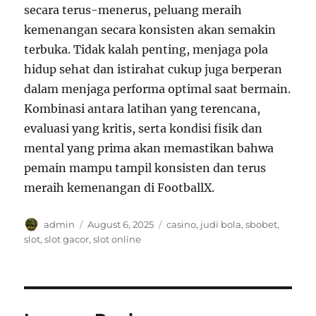
secara terus-menerus, peluang meraih
kemenangan secara konsisten akan semakin
terbuka. Tidak kalah penting, menjaga pola
hidup sehat dan istirahat cukup juga berperan
dalam menjaga performa optimal saat bermain.
Kombinasi antara latihan yang terencana,
evaluasi yang kritis, serta kondisi fisik dan
mental yang prima akan memastikan bahwa
pemain mampu tampil konsisten dan terus
meraih kemenangan di FootballX.
Author
Posted
Tags
admin
August 6, 2025
casino
,
judi bola
,
sbobet
,
on
slot
,
slot gacor
,
slot online