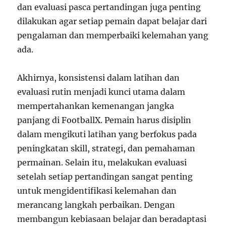
dan evaluasi pasca pertandingan juga penting
dilakukan agar setiap pemain dapat belajar dari
pengalaman dan memperbaiki kelemahan yang
ada.
Akhirnya, konsistensi dalam latihan dan
evaluasi rutin menjadi kunci utama dalam
mempertahankan kemenangan jangka
panjang di FootballX. Pemain harus disiplin
dalam mengikuti latihan yang berfokus pada
peningkatan skill, strategi, dan pemahaman
permainan. Selain itu, melakukan evaluasi
setelah setiap pertandingan sangat penting
untuk mengidentifikasi kelemahan dan
merancang langkah perbaikan. Dengan
membangun kebiasaan belajar dan beradaptasi