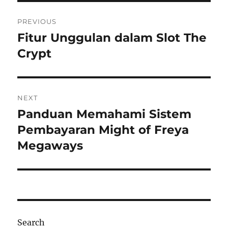
Post
PREVIOUS
navigation
Fitur Unggulan dalam Slot The
Previous
post:
Crypt
NEXT
Panduan Memahami Sistem
Next
post:
Pembayaran Might of Freya
Megaways
Search