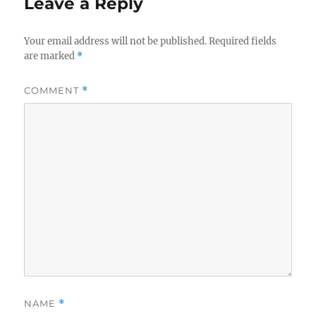
Leave a Reply
Your email address will not be published.
Required fields
are marked
*
COMMENT
*
NAME
*