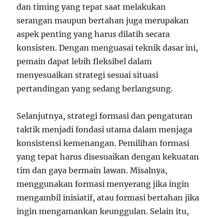
dan timing yang tepat saat melakukan
serangan maupun bertahan juga merupakan
aspek penting yang harus dilatih secara
konsisten. Dengan menguasai teknik dasar ini,
pemain dapat lebih fleksibel dalam
menyesuaikan strategi sesuai situasi
pertandingan yang sedang berlangsung.
Selanjutnya, strategi formasi dan pengaturan
taktik menjadi fondasi utama dalam menjaga
konsistensi kemenangan. Pemilihan formasi
yang tepat harus disesuaikan dengan kekuatan
tim dan gaya bermain lawan. Misalnya,
menggunakan formasi menyerang jika ingin
mengambil inisiatif, atau formasi bertahan jika
ingin mengamankan keunggulan. Selain itu,