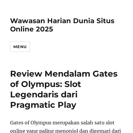
Wawasan Harian Dunia Situs
Online 2025
MENU
Review Mendalam Gates
of Olympus: Slot
Legendaris dari
Pragmatic Play
Gates of Olympus merupakan salah satu slot
online yang paling menonjol dan digemari dari