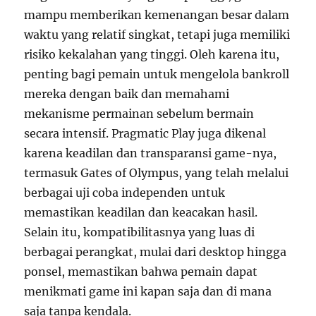
mampu memberikan kemenangan besar dalam
waktu yang relatif singkat, tetapi juga memiliki
risiko kekalahan yang tinggi. Oleh karena itu,
penting bagi pemain untuk mengelola bankroll
mereka dengan baik dan memahami
mekanisme permainan sebelum bermain
secara intensif. Pragmatic Play juga dikenal
karena keadilan dan transparansi game-nya,
termasuk Gates of Olympus, yang telah melalui
berbagai uji coba independen untuk
memastikan keadilan dan keacakan hasil.
Selain itu, kompatibilitasnya yang luas di
berbagai perangkat, mulai dari desktop hingga
ponsel, memastikan bahwa pemain dapat
menikmati game ini kapan saja dan di mana
saja tanpa kendala.