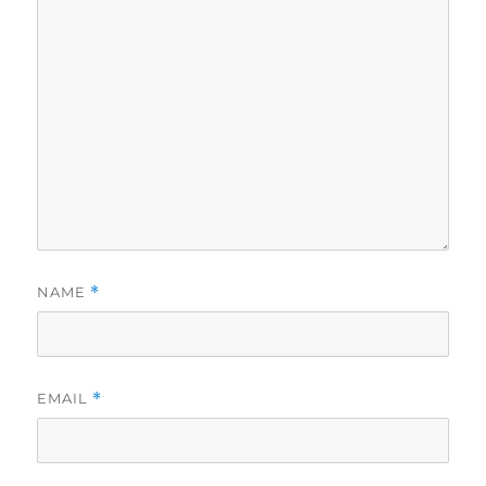
NAME
*
EMAIL
*