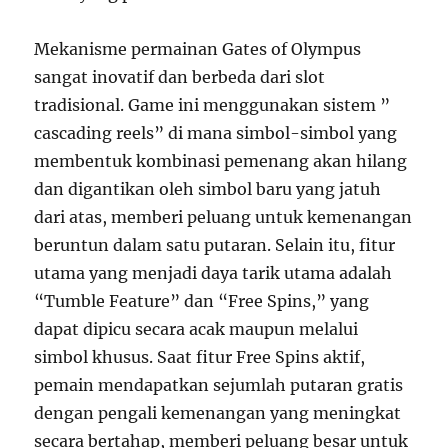
Mekanisme permainan Gates of Olympus
sangat inovatif dan berbeda dari slot
tradisional. Game ini menggunakan sistem ”
cascading reels” di mana simbol-simbol yang
membentuk kombinasi pemenang akan hilang
dan digantikan oleh simbol baru yang jatuh
dari atas, memberi peluang untuk kemenangan
beruntun dalam satu putaran. Selain itu, fitur
utama yang menjadi daya tarik utama adalah
“Tumble Feature” dan “Free Spins,” yang
dapat dipicu secara acak maupun melalui
simbol khusus. Saat fitur Free Spins aktif,
pemain mendapatkan sejumlah putaran gratis
dengan pengali kemenangan yang meningkat
secara bertahap, memberi peluang besar untuk