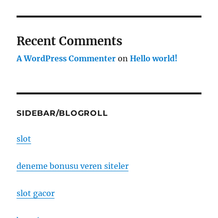
Recent Comments
A WordPress Commenter
on
Hello world!
SIDEBAR/BLOGROLL
slot
deneme bonusu veren siteler
slot gacor