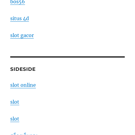
bos56
situs 4d
slot gacor
SIDESIDE
slot online
slot
slot