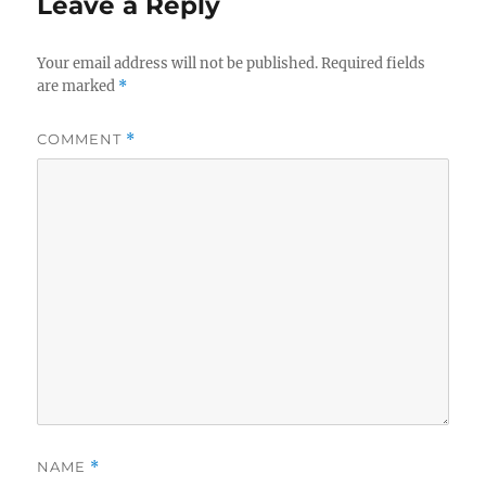
Leave a Reply
Your email address will not be published.
Required fields
are marked
*
COMMENT
*
NAME
*