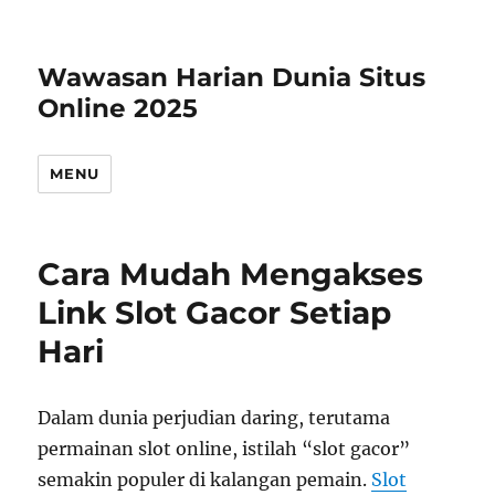
Wawasan Harian Dunia Situs
Online 2025
MENU
Cara Mudah Mengakses
Link Slot Gacor Setiap
Hari
Dalam dunia perjudian daring, terutama
permainan slot online, istilah “slot gacor”
semakin populer di kalangan pemain.
Slot